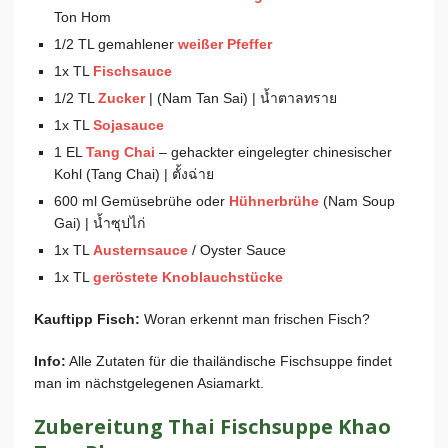
Ton Hom
1/2 TL gemahlener
weißer Pfeffer
1x TL
Fischsauce
1/2 TL
Zucker
| (Nam Tan Sai) |
น้ำตาลทราย
1x TL
Sojasauce
1 EL
Tang Chai
– gehackter eingelegter chinesischer
Kohl (Tang Chai) | ตั้งฉ่าย
600 ml Gemüsebrühe oder
Hühnerbrühe
(Nam Soup
Gai) | น้ำซุปไก่
1x TL
Austernsauce
/ Oyster Sauce
1x TL
geröstete Knoblauchstücke
Kauftipp Fisch:
Woran erkennt man frischen Fisch?
Info:
Alle Zutaten für die thailändische Fischsuppe findet
man im nächstgelegenen Asiamarkt.
Zubereitung Thai Fischsuppe Khao