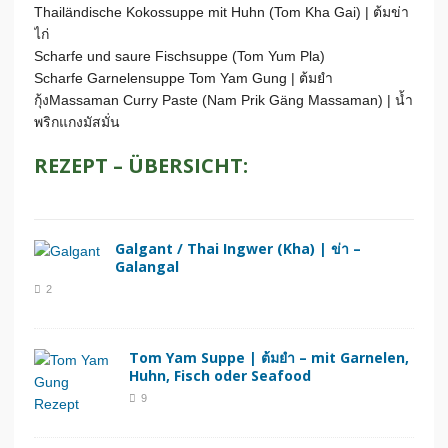
Thailändische Kokossuppe mit Huhn (Tom Kha Gai) | ต้มข่า
ไก่
Scharfe und saure Fischsuppe (Tom Yum Pla)
Scharfe Garnelensuppe Tom Yam Gung | ต้มยำ
กุ้งMassaman Curry Paste (Nam Prik Gäng Massaman) | น้ำ
พริกแกงมัสมั่น
REZEPT – ÜBERSICHT:
Galgant / Thai Ingwer (Kha) | ข่า –
Galangal
2
Tom Yam Suppe | ต้มยำ – mit Garnelen,
Huhn, Fisch oder Seafood
9