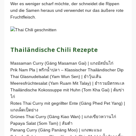
Wer es weniger scharf möchte, der schneidet die Rippen
und die Samen heraus und verwendet nur das äußere rote
Fruchtfleisch.
Thailändische Chili Rezepte
Massaman Curry (Gäng Masaman Gai) | แกงมัสมั่นไก่
Prik Nam Pla | พริกน้ำปลา – Klassischer Thailändischer Dip
Thai Glasnudelsalat (Yam Wun Sen) | ยำวุ้นเส้น
Meeresfrüchtesalat (Yam Ruam Mit Talay) | ยำรวมมิตรทะเล
Thailändische Kokossuppe mit Huhn (Tom Kha Gai) | ต้มข่า
ไก่
Rotes Thai Curry mit gegrillter Ente (Gäng Phed Pet Yang) |
แกงเผ็ดเป็ดย่าง
Grünes Thai Curry (Gäng Kiao Wan) | แกงเขียวหวานไก่
Papaya Salat (Som Tam) | ส้มตำ
Panang Curry (Gäng Panäng Moo) | แกงพะแนง