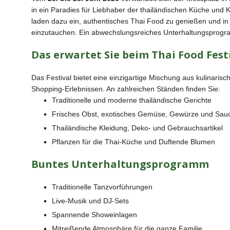
b
in ein Paradies für Liebhaber der thailändischen Küche und Kul
laden dazu ein, authentisches Thai Food zu genießen und in 
o
einzutauchen. Ein abwechslungsreiches Unterhaltungsprogra
o
Das erwartet Sie beim Thai Food Fest
k
Das Festival bietet eine einzigartige Mischung aus kulinarisc
Shopping-Erlebnissen. An zahlreichen Ständen finden Sie:
Traditionelle und moderne thailändische Gerichte
Frisches Obst, exotisches Gemüse, Gewürze und Sau
Thailändische Kleidung, Deko- und Gebrauchsartikel
Pflanzen für die Thai-Küche und Duftende Blumen
Buntes Unterhaltungsprogramm
Traditionelle Tanzvorführungen
Live-Musik und DJ-Sets
Spannende Showeinlagen
Mitreißende Atmosphäre für die ganze Familie