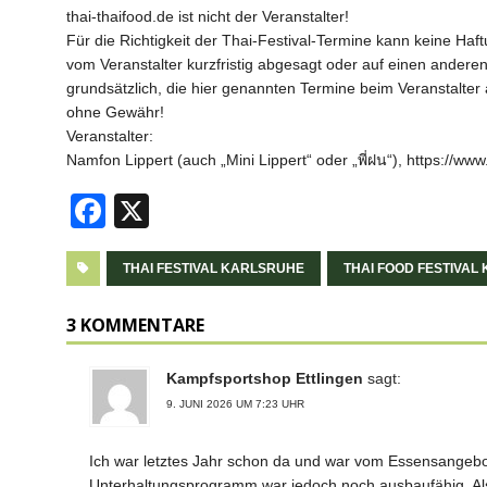
thai-thaifood.de ist nicht der Veranstalter!
Für die Richtigkeit der Thai-Festival-Termine kann keine H
vom Veranstalter kurzfristig abgesagt oder auf einen ander
grundsätzlich, die hier genannten Termine beim Veranstalter 
ohne Gewähr!
Veranstalter:
Namfon Lippert (auch „Mini Lippert“ oder „พี่ฝน“), https://ww
F
X
a
c
THAI FESTIVAL KARLSRUHE
THAI FOOD FESTIVAL
e
3 KOMMENTARE
b
o
Kampfsportshop Ettlingen
sagt:
9. JUNI 2026 UM 7:23 UHR
o
k
Ich war letztes Jahr schon da und war vom Essensangebot
Unterhaltungsprogramm war jedoch noch ausbaufähig. Al