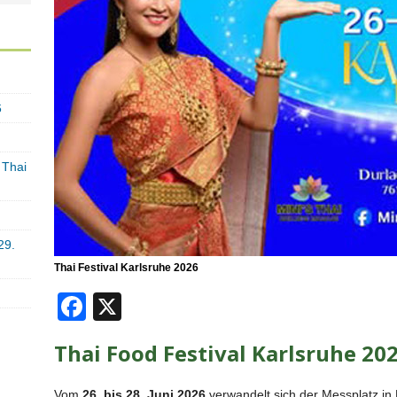
6
 Thai
29.
Thai Festival Karlsruhe 2026
F
X
a
Thai Food Festival Karlsruhe 20
c
e
Vom
26. bis 28. Juni 2026
verwandelt sich der Messplatz in 