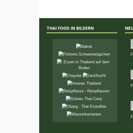
THAI FOOD IN BILDERN
NE
F
F
F