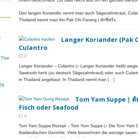
Ihrem Geschmack. Ein Blatt reicht aus um ein ganzes Gerich
Den langen Koriander nennt man auch Sägezahnkraut, Culant
Thailand nennt man ihn Pak Chi Farang | ผักชีฝรั่ง.
6
Langer Koriander (Pak Chi
Culantro
0
 Thai
Langer Koriander – Culantro ▷ Langer Koriander heißt wege
Sawtooth herb (zu deutsch Sägezahnkraut) oder auch Culant
in Thailand angebaut. In Thailand nennt man
[…]
29.
Tom Yam Suppe | ต้
Fisch oder Seafood
9
Tom Yam Suppe Rezept – Tom Yum Suppe ▷ Die Tom Yam Gun
thailändischen Gerichte. Viele bezeichnen die würzige sauer-