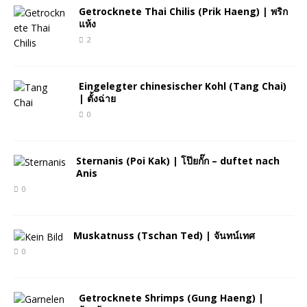
Getrocknete Thai Chilis (Prik Haeng) | พริก
แห้ง
2
Eingelegter chinesischer Kohl (Tang Chai)
| ตั้งฉ่าย
0
Sternanis (Poi Kak) | โป๊ยกั๊ก – duftet nach
Anis
0
Muskatnuss (Tschan Ted) | จันทน์เทศ
0
Getrocknete Shrimps (Gung Haeng) |