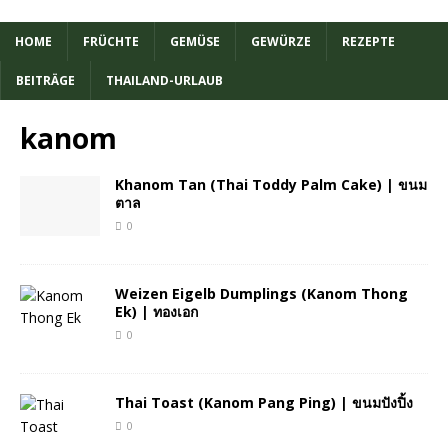
HOME
FRÜCHTE
GEMÜSE
GEWÜRZE
REZEPTE
BEITRÄGE
THAILAND-URLAUB
kanom
Khanom Tan (Thai Toddy Palm Cake) | ขนม
ตาล
0
Weizen Eigelb Dumplings (Kanom Thong
Ek) | ทองเอก
0
Thai Toast (Kanom Pang Ping) | ขนมปังปิ้ง
0