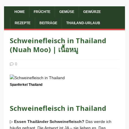
HOME
FRÜCHTE
GEMÜSE
GEWÜRZE
REZEPTE
BEITRÄGE
THAILAND-URLAUB
Schweinefleisch in Thailand
(Nuah Moo) | เนื้อหมู
0
Spanferkel Thailand
Schweinefleisch in Thailand
▷
Essen Thailänder Schweinefleisch?
Das werde ich
häufig gefragt. Die Antwort ist JA – sie lieben es. Das