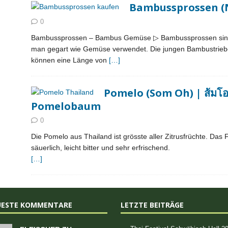
Bambussprossen (No
0
Bambussprossen – Bambus Gemüse ▷ Bambussprossen sind di
man gegart wie Gemüse verwendet. Die jungen Bambustriebe
können eine Länge von
[…]
Pomelo (Som Oh) | ส้มโอ
Pomelobaum
0
Die Pomelo aus Thailand ist grösste aller Zitrusfrüchte. Das F
säuerlich, leicht bitter und sehr erfrischend.
[…]
UESTE KOMMENTARE
LETZTE BEITRÄGE