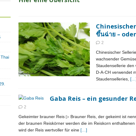
Chinesischer
ขึ้นฉ่าย – ode
6
2
Chinesischer Sellerie
 Thai
wachsender Gemüsese
Staudensellerie den
D-A-CH verwendet ma
Staudenselleries,
[…
29.
Gaba Reis – ein gesunder Rei
2
Gekeimter brauner Reis ▷ Brauner Reis, der gekeimt ist ne
der braunen Reiskörner werden die im Reiskorn enthaltenen wi
wird der Reis wertvoller für eine
[…]