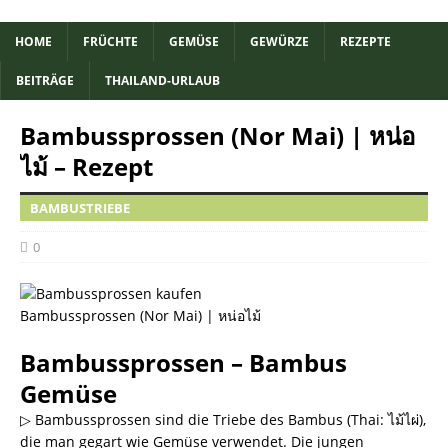
HOME
FRÜCHTE
GEMÜSE
GEWÜRZE
REZEPTE
BEITRÄGE
THAILAND-URLAUB
Bambussprossen (Nor Mai) | หน่อ
ไม้ – Rezept
BAMBUSTRIEBE
0
Bambussprossen (Nor Mai) | หน่อไม้
Bambussprossen – Bambus
Gemüse
▷ Bambussprossen sind die Triebe des
Bambus
(Thai: ไม้ไผ่),
die man gegart wie Gemüse verwendet. Die jungen