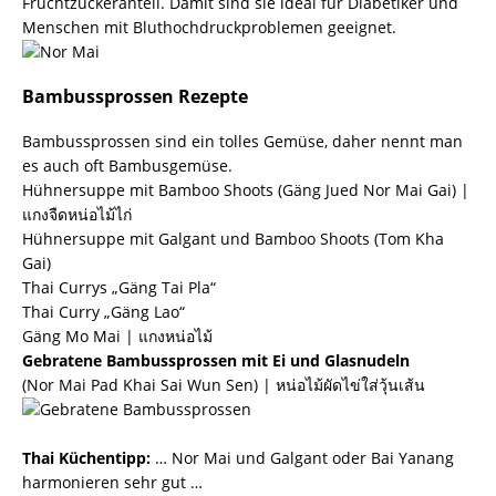
Fruchtzuckeranteil. Damit sind sie ideal für Diabetiker und
Menschen mit Bluthochdruckproblemen geeignet.
Bambussprossen Rezepte
Bambussprossen sind ein tolles Gemüse, daher nennt man
es auch oft Bambusgemüse.
Hühnersuppe mit Bamboo Shoots (Gäng Jued Nor Mai Gai) |
แกงจืดหน่อไม้ไก่
Hühnersuppe mit Galgant und Bamboo Shoots (Tom Kha
Gai)
Thai Currys „Gäng Tai Pla“
Thai Curry „Gäng Lao“
Gäng Mo Mai | แกงหน่อไม้
Gebratene Bambussprossen mit Ei und
Glasnudeln
(Nor Mai Pad Khai Sai Wun Sen) | หน่อไม้ผัดไข่ใส่วุ้นเส้น
Thai Küchentipp:
… Nor Mai und
Galgant
oder
Bai Yanang
harmonieren sehr gut …