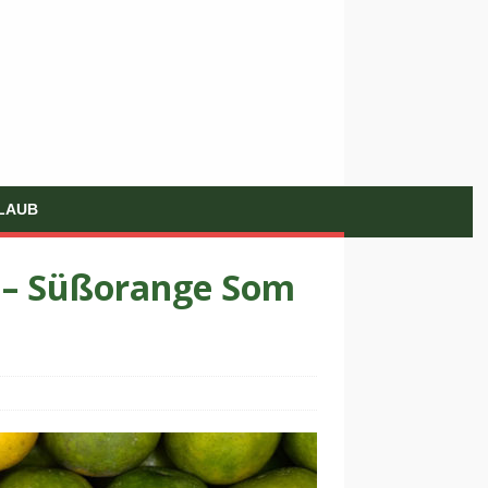
LAUB
ม – Süßorange Som