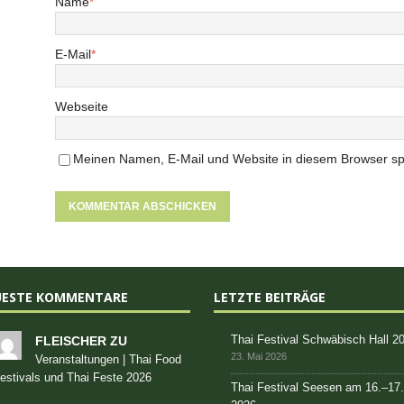
Name
*
E-Mail
*
Webseite
Meinen Namen, E-Mail und Website in diesem Browser spe
UESTE KOMMENTARE
LETZTE BEITRÄGE
Thai Festival Schwäbisch Hall 2
FLEISCHER ZU
23. Mai 2026
Veranstaltungen | Thai Food
estivals und Thai Feste 2026
Thai Festival Seesen am 16.–17