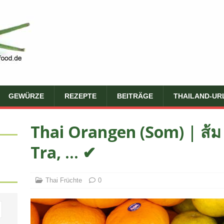
GEWÜRZE
REZEPTE
BEITRÄGE
THAILAND-UR
Thai Orangen (Som) | ส้
Tra, … ✔
Thai Früchte
0