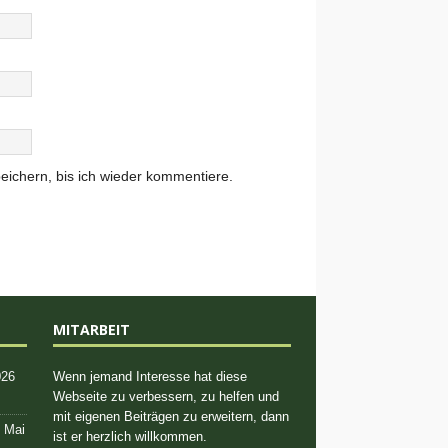
ichern, bis ich wieder kommentiere.
MITARBEIT
026
Wenn jemand Interesse hat diese
Webseite zu verbessern, zu helfen und
mit eigenen Beiträgen zu erweitern, dann
. Mai
ist er herzlich willkommen.