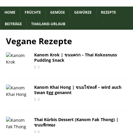
HOME
FRÜCHTE
GEMÜSE
GEWÜRZE
REZEPTE
BEITRÄGE
THAILAND-URLAUB
Vegane Rezepte
Kanom Krok | ขนมครก – Thai Kokosnuss
Pudding Snack
5
Kanom Khai Hong | ขนมไข่หงส์ – wird auch
Swan Egg genannt
0
Thai Kürbis Dessert (Kanom Fak Thong) |
ขนมฟักทอง
0