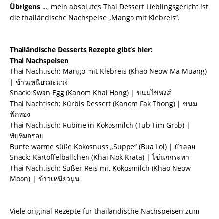
Übrigens
…, mein absolutes Thai Dessert Lieblingsgericht ist
die thailändische Nachspeise „Mango mit Klebreis“.
Thailändische Desserts Rezepte gibt’s hier:
Thai Nachspeisen
Thai Nachtisch: Mango mit Klebreis (Khao Neow Ma Muang)
| ข้าวเหนียวมะม่วง
Snack: Swan Egg (Kanom Khai Hong) | ขนมไข่หงส์
Thai Nachtisch: Kürbis Dessert (Kanom Fak Thong) | ขนม
ฟักทอง
Thai Nachtisch: Rubine in Kokosmilch (Tub Tim Grob) |
ทับทิมกรอบ
Bunte warme süße Kokosnuss „Suppe“ (Bua Loi) | บัวลอย
Snack: Kartoffelbällchen (Khai Nok Krata) | ไข่นกกระทา
Thai Nachtisch: Süßer Reis mit Kokosmilch (Khao Neow
Moon) | ข้าวเหนียวมูน
Viele original Rezepte für thailändische Nachspeisen zum