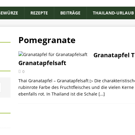
GEWÜRZE
REZEPTE
BEITRÄGE
THAILAND-URLAUB
Pomegranate
Granatapfel Th
Granatapfelsaft
0
Thai Granatapfel – Granatapfelsaft ▷ Die charakteristisc
rubinrote Farbe des Fruchtfleisches und die vielen Kerne 
ebenfalls rot. In Thailand ist die Schale
[…]