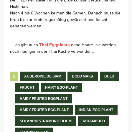
Den Topf hell stellen und die Erde konstant feucht halten.
Nicht naß.
Nach 4 bis 6 Wochen keimen die Samen. Danach muss die
Erde bis zur Ernte regelmäßig gewässert und feucht
gehalten werden.
… es gibt auch
Thai Eggplants
ohne Haare. sie werden
noch häufiger in der Thai Küche verwendet …
AUBERGINE DE SIAM
BOLO MAKA
BULU
FRUCHT
HAIRY EGG-PLANT
HAIRY FRUITED EGGPLANT
HAIRY-FRUITED EGG-PLANT
INDIAN EGG-PLANT
SOLANUM STRAMONIIFOLIUM
TARAMBULO