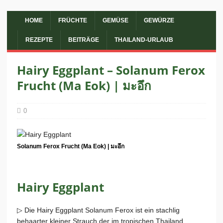
HOME
FRÜCHTE
GEMÜSE
GEWÜRZE
REZEPTE
BEITRÄGE
THAILAND-URLAUB
Hairy Eggplant – Solanum Ferox
Frucht (Ma Eok) | มะอึก
0
Solanum Ferox Frucht (Ma Eok) | มะอึก
Hairy Eggplant
▷ Die Hairy Eggplant Solanum Ferox ist ein stachlig
behaarter kleiner Strauch der im tropischen Thailand