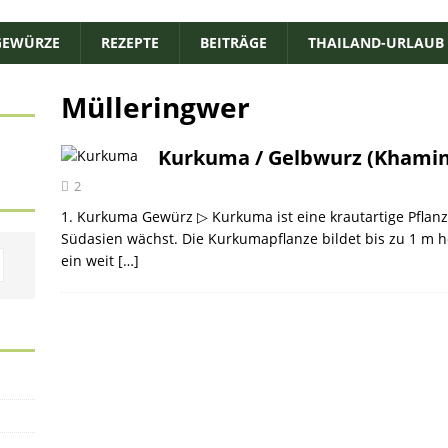
GEWÜRZE
REZEPTE
BEITRÄGE
THAILAND-URLAUB
Mülleringwer
Kurkuma / Gelbwurz (Khamin) 
2
1. Kurkuma Gewürz ▷ Kurkuma ist eine krautartige Pflanz
Südasien wächst. Die Kurkumapflanze bildet bis zu 1 m h
ein weit
[…]