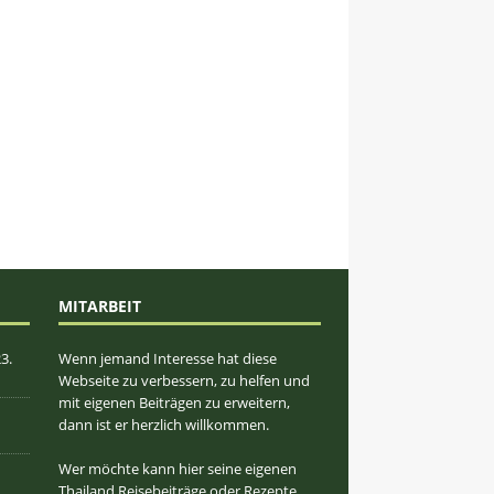
MITARBEIT
3.
Wenn jemand Interesse hat diese
Webseite zu verbessern, zu helfen und
mit eigenen Beiträgen zu erweitern,
dann ist er herzlich willkommen.
Wer möchte kann hier seine eigenen
Thailand Reisebeiträge oder Rezepte