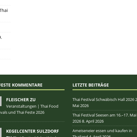
Thai
9.
UESTE KOMMENTARE
LETZTE BEITRÄGE
FLEISCHER ZU
Thai Festival Schwäbisch Hall 2026
2
Mai 2026
Veranstaltungen | Thai Food
ivals und Thai Feste 2026
Thai Festival Seesen am 16.–17. Mai
2026
8. April 2026
Ameiseneier essen und kaufen in
KEGELCENTER SULZDORF
Thailand
4. April 2026