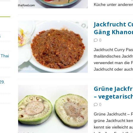
Küche unter ander
Jackfrucht C
Gäng Khanon)
6
0
Jackfrucht Curry Pas
 Thai
thailändisches Jackf
verwendet man die Pa
Jackfrucht oder auc
29.
Grüne Jackfr
– vegetarisc
0
Grüne Jackfrucht – F
grüne Jackfrucht ke
kennt sie vielleicht