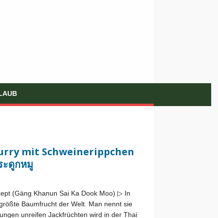
LAUB
Curry mit Schweinerippchen
ระดูกหมู
zept (Gäng Khanun Sai Ka Dook Moo) ▷ In
 größte Baumfrucht der Welt. Man nennt sie
jungen unreifen Jackfrüchten wird in der Thai