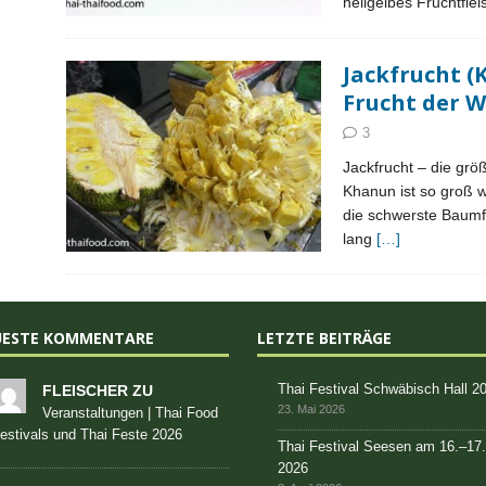
hellgelbes Fruchtfl
Jackfrucht (
Frucht der W
3
Jackfrucht – die grö
Khanun ist so groß w
die schwerste Baumf
lang
[…]
UESTE KOMMENTARE
LETZTE BEITRÄGE
Thai Festival Schwäbisch Hall 2
FLEISCHER ZU
23. Mai 2026
Veranstaltungen | Thai Food
estivals und Thai Feste 2026
Thai Festival Seesen am 16.–17
2026