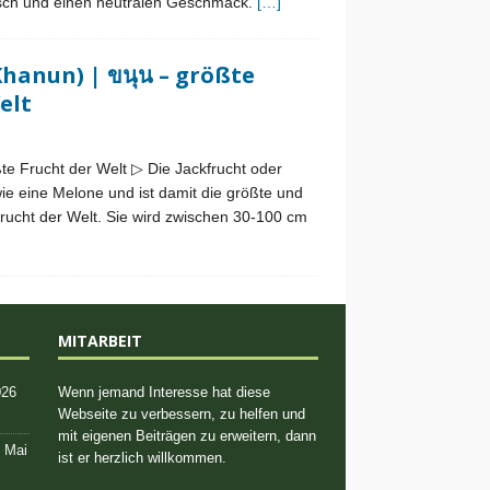
eisch und einen neutralen Geschmack.
[…]
Khanun) | ขนุน – größte
elt
ßte Frucht der Welt ▷ Die Jackfrucht oder
ie eine Melone und ist damit die größte und
rucht der Welt. Sie wird zwischen 30-100 cm
MITARBEIT
026
Wenn jemand Interesse hat diese
Webseite zu verbessern, zu helfen und
mit eigenen Beiträgen zu erweitern, dann
. Mai
ist er herzlich willkommen.