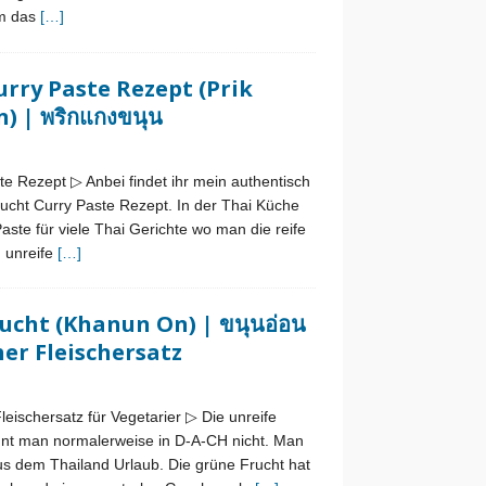
em das
[…]
urry Paste Rezept (Prik
 | พริกแกงขนุน
te Rezept ▷ Anbei findet ihr mein authentisch
rucht Curry Paste Rezept. In der Thai Küche
ste für viele Thai Gerichte wo man die reife
h unreife
[…]
ucht (Khanun On) | ขนุนอ่อน
her Fleischersatz
leischersatz für Vegetarier ▷ Die unreife
nnt man normalerweise in D-A-CH nicht. Man
 aus dem Thailand Urlaub. Die grüne Frucht hat