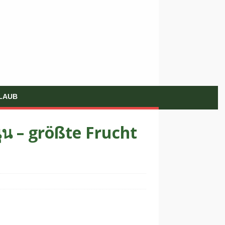
LAUB
ุน – größte Frucht