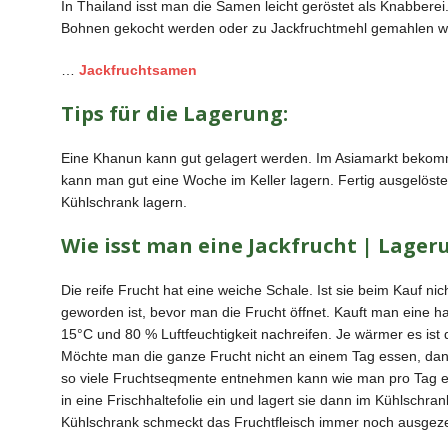
In Thailand isst man die Samen leicht geröstet als Knabber
Bohnen gekocht werden oder zu Jackfruchtmehl gemahlen w
…
Jackfruchtsamen
Tips für die Lagerung:
Eine Khanun kann gut gelagert werden. Im Asiamarkt bekomm
kann man gut eine Woche im Keller lagern. Fertig ausgelös
Kühlschrank lagern.
Wie isst man eine Jackfrucht | Lager
Die reife Frucht hat eine weiche Schale. Ist sie beim Kauf n
geworden ist, bevor man die Frucht öffnet. Kauft man eine h
15°C und 80 % Luftfeuchtigkeit nachreifen. Je wärmer es ist d
Möchte man die ganze Frucht nicht an einem Tag essen, dan
so viele Fruchtseqmente entnehmen kann wie man pro Tag es
in eine Frischhaltefolie ein und lagert sie dann im Kühlschr
Kühlschrank schmeckt das Fruchtfleisch immer noch ausgeze