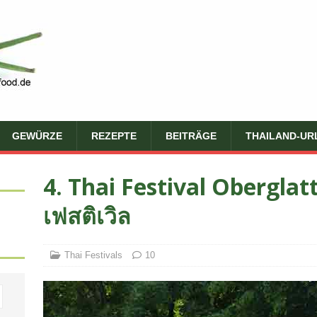
GEWÜRZE
REZEPTE
BEITRÄGE
THAILAND-UR
4. Thai Festival Obergla
เฟสติเวิล
Thai Festivals
10