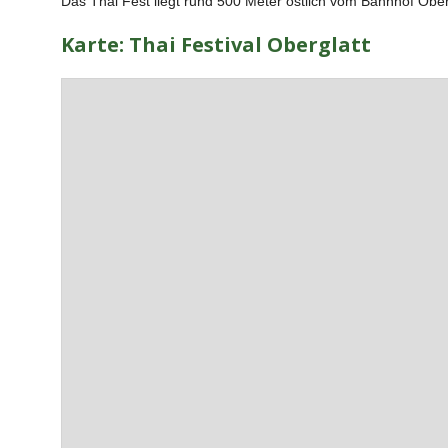
Das Thai Fest liegt rund 500 Meter östlich vom Bahnhof Ober
Karte: Thai Festival Oberglatt