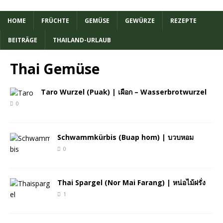
HOME
FRÜCHTE
GEMÜSE
GEWÜRZE
REZEPTE
BEITRÄGE
THAILAND-URLAUB
Thai Gemüse
Taro Wurzel (Puak) | เผือก – Wasserbrotwurzel
0
Schwammkürbis (Buap hom) | บวบหอม
0
Thai Spargel (Nor Mai Farang) | หน่อไม้ฝรั่ง
1