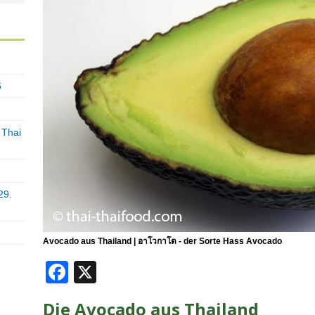
6
 Thai
29.
Avocado aus Thailand | อาโวกาโด - der Sorte Hass Avocado
F
X
a
Die Avocado aus Thailand