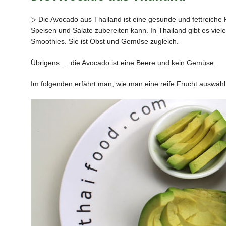
c
e
▷ Die Avocado aus Thailand ist eine gesunde und fettreiche 
b
Speisen und Salate zubereiten kann. In Thailand gibt es viel
Smoothies. Sie ist Obst und Gemüse zugleich.
o
o
Übrigens … die Avocado ist eine Beere und kein Gemüse.
k
Im folgenden erfährt man, wie man eine reife Frucht auswählt