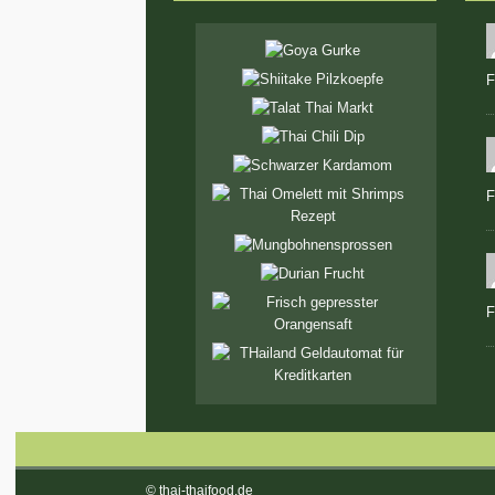
F
F
F
© thai-thaifood.de