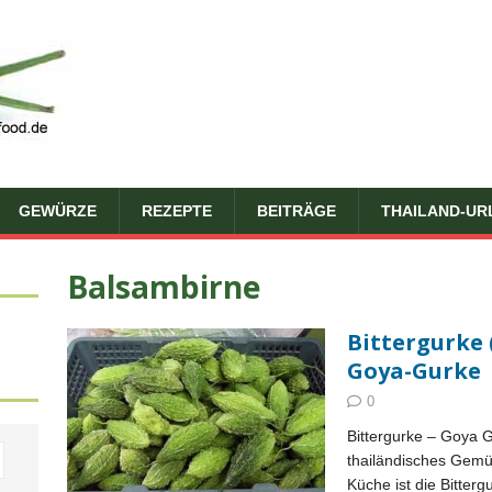
GEWÜRZE
REZEPTE
BEITRÄGE
THAILAND-UR
Balsambirne
Bittergurke 
Goya-Gurke
0
Bittergurke – Goya G
thailändisches Gemüs
Küche ist die Bitterg