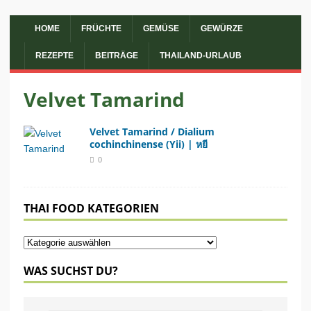
HOME
FRÜCHTE
GEMÜSE
GEWÜRZE
REZEPTE
BEITRÄGE
THAILAND-URLAUB
Velvet Tamarind
Velvet Tamarind / Dialium
cochinchinense (Yii) | หยี
0
THAI FOOD KATEGORIEN
WAS SUCHST DU?