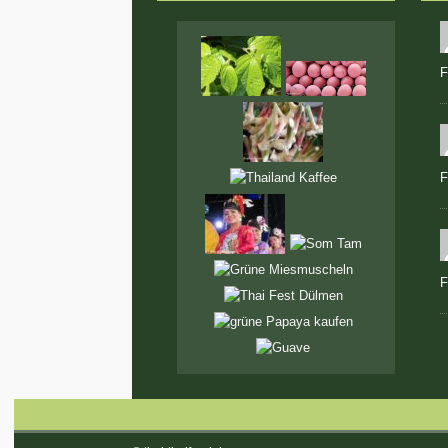
F
F
F