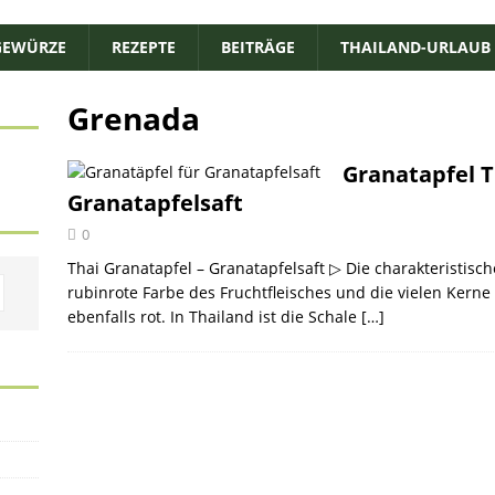
GEWÜRZE
REZEPTE
BEITRÄGE
THAILAND-URLAUB
Grenada
Granatapfel Th
Granatapfelsaft
0
Thai Granatapfel – Granatapfelsaft ▷ Die charakteristisc
rubinrote Farbe des Fruchtfleisches und die vielen Kerne 
ebenfalls rot. In Thailand ist die Schale
[…]