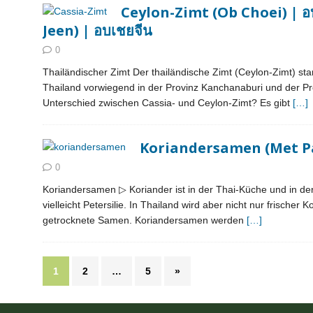
Ceylon-Zimt (Ob Choei) | อ
Jeen) | อบเชยจีน
0
Thailändischer Zimt Der thailändische Zimt (Ceylon-Zimt) st
Thailand vorwiegend in der Provinz Kanchanaburi und der Pr
Unterschied zwischen Cassia- und Ceylon-Zimt? Es gibt
[…]
Koriandersamen (Met Pak 
0
Koriandersamen ▷ Koriander ist in der Thai-Küche und in de
vielleicht Petersilie. In Thailand wird aber nicht nur frische
getrocknete Samen. Koriandersamen werden
[…]
1
2
…
5
»