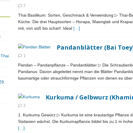
7
Thai Basilikum: Sorten, Geschmack & Verwendung ▷ Thai-Basi
Küche. Die drei Hauptsorten – Horapa, Maenglak und Krapao
mit, von süß bis scharf. Ideal
[…]
6
Pandanblätter (Bai Toey)
 Thai
1
Pandan – Pandanpflanze – Pandanblätter ▷ Die Schrauben
Pandanus. Davon abgeleitet nennt man die Blätter Pandanbl
baumartige oder strauchförmige Pflanzen von denen es übe
29.
Kurkuma / Gelbwurz (Khamin)
2
1. Kurkuma Gewürz ▷ Kurkuma ist eine krautartige Pflanze di
Südasien wächst. Die Kurkumapflanze bildet bis zu 1 m hohe B
[…]