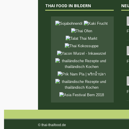
THAI FOOD IN BILDERN
NE
F
F
F
© thai-thaifood.de