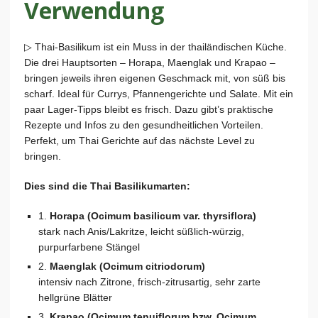
Verwendung
▷ Thai-Basilikum ist ein Muss in der thailändischen Küche.
Die drei Hauptsorten – Horapa, Maenglak und Krapao –
bringen jeweils ihren eigenen Geschmack mit, von süß bis
scharf. Ideal für Currys, Pfannengerichte und Salate. Mit ein
paar Lager-Tipps bleibt es frisch. Dazu gibt’s praktische
Rezepte und Infos zu den gesundheitlichen Vorteilen.
Perfekt, um Thai Gerichte auf das nächste Level zu
bringen.
Dies sind die Thai Basilikumarten:
1.
Horapa (Ocimum basilicum var. thyrsiflora)
stark nach Anis/Lakritze, leicht süßlich-würzig,
purpurfarbene Stängel
2.
Maenglak (Ocimum citriodorum)
intensiv nach Zitrone, frisch-zitrusartig, sehr zarte
hellgrüne Blätter
3.
Krapao (Ocimum tenuiflorum bzw. Ocimum