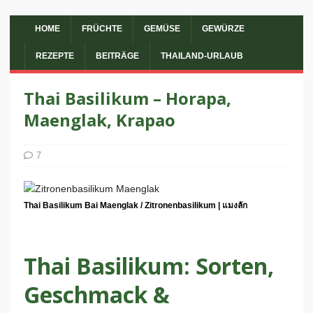
HOME
FRÜCHTE
GEMÜSE
GEWÜRZE
REZEPTE
BEITRÄGE
THAILAND-URLAUB
Thai Basilikum – Horapa,
Maenglak, Krapao
7
Thai Basilikum Bai Maenglak / Zitronenbasilikum | แมงลัก
Thai Basilikum: Sorten,
Geschmack &