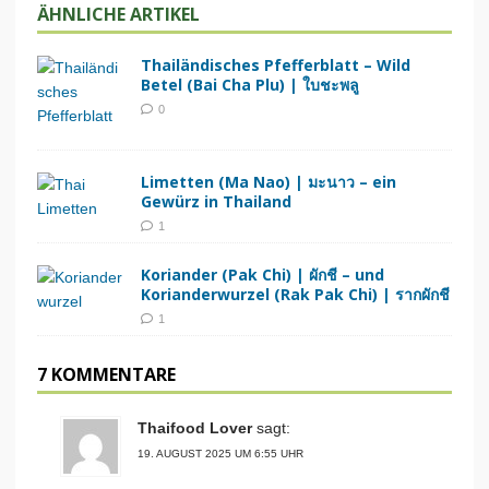
ÄHNLICHE ARTIKEL
Thailändisches Pfefferblatt – Wild
Betel (Bai Cha Plu) | ใบชะพลู
0
Limetten (Ma Nao) | มะนาว – ein
Gewürz in Thailand
1
Koriander (Pak Chi) | ผักชี – und
Korianderwurzel (Rak Pak Chi) | รากผักชี
1
7 KOMMENTARE
Thaifood Lover
sagt:
19. AUGUST 2025 UM 6:55 UHR