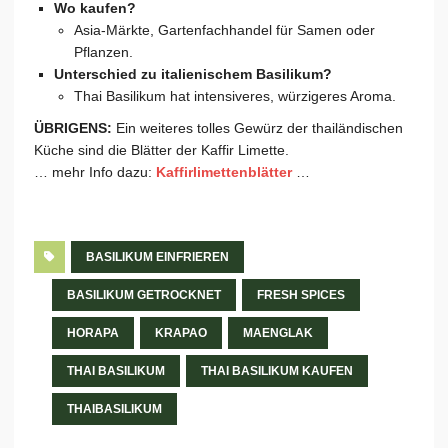
Wo kaufen?
Asia-Märkte, Gartenfachhandel für Samen oder
Pflanzen.
Unterschied zu italienischem Basilikum?
Thai Basilikum hat intensiveres, würzigeres Aroma.
ÜBRIGENS:
Ein weiteres tolles Gewürz der thailändischen
Küche sind die Blätter der Kaffir Limette.
… mehr Info dazu:
Kaffirlimettenblätter
…
BASILIKUM EINFRIEREN
BASILIKUM GETROCKNET
FRESH SPICES
HORAPA
KRAPAO
MAENGLAK
THAI BASILIKUM
THAI BASILIKUM KAUFEN
THAIBASILIKUM