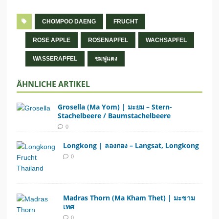
CHOMPOO DAENG
FRUCHT
ROSE APPLE
ROSENAPFEL
WACHSAPFEL
WASSERAPFEL
ชมพู่แดง
ÄHNLICHE ARTIKEL
Grosella (Ma Yom) | มะยม – Stern-
Stachelbeere / Baumstachelbeere
0
Long­kong | ลองกอง – Langsat, Longkong
0
Madras Thorn (Ma Kham Thet) | มะขาม
เทศ
0