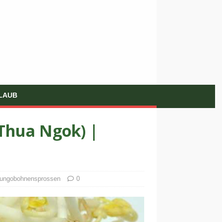
LAUB
Thua Ngok) |
Mungobohnensprossen
0