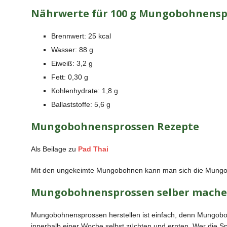
Nährwerte für 100 g Mungobohnensp
Brennwert: 25 kcal
Wasser: 88 g
Eiweiß: 3,2 g
Fett: 0,30 g
Kohlenhydrate: 1,8 g
Ballaststoffe: 5,6 g
Mungobohnensprossen Rezepte
Als Beilage zu
Pad Thai
Mit den ungekeimte Mungobohnen kann man sich die Mungo
Mungobohnensprossen selber mach
Mungobohnensprossen herstellen ist einfach, denn Mungoboh
innerhalb einer Woche selbst züchten und ernten. Wer die Sp