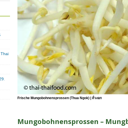
6
 Thai
29.
Frische Mungobohnensprossen (Thua Ngok) | ถั่วงอก
Mungobohnensprossen – Mung